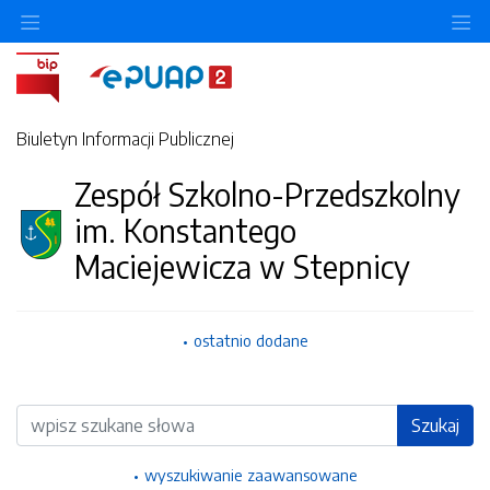
Ukryj/pokaż menu przedmiotowe
Uk
Biuletyn Informacji Publicznej
Zespół Szkolno-Przedszkolny
im. Konstantego
Maciejewicza w Stepnicy
ostatnio dodane
Wyszukiwarka
Szukaj
wyszukiwanie zaawansowane