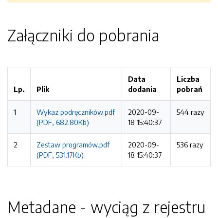
Załączniki do pobrania
Data
Liczba
Lp.
Plik
dodania
pobrań
1
Wykaz podręczników.pdf
2020-09-
544 razy
(PDF, 682.80Kb)
18 15:40:37
2
Zestaw programów.pdf
2020-09-
536 razy
(PDF, 531.17Kb)
18 15:40:37
Metadane - wyciąg z rejestru