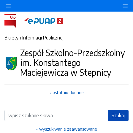
Ukryj/pokaż menu przedmiotowe
Uk
Biuletyn Informacji Publicznej
Zespół Szkolno-Przedszkolny
im. Konstantego
Maciejewicza w Stepnicy
ostatnio dodane
Wyszukiwarka
Szukaj
wyszukiwanie zaawansowane