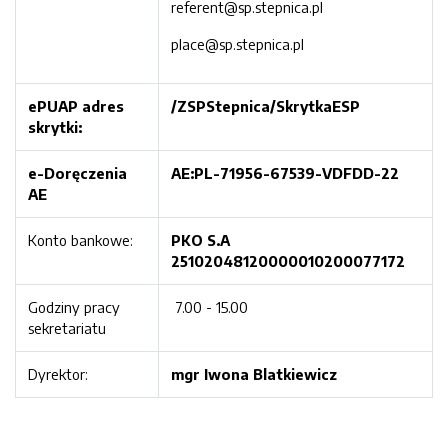
referent@sp.stepnica.pl
place@sp.stepnica.pl
ePUAP adres
/ZSPStepnica/SkrytkaESP
skrytki:
e-Doręczenia
AE:PL-71956-67539-VDFDD-22
AE
Konto bankowe:
PKO S.A
25102048120000010200077172
Godziny pracy
7.00 - 15.00
sekretariatu
Dyrektor:
mgr Iwona Blatkiewicz