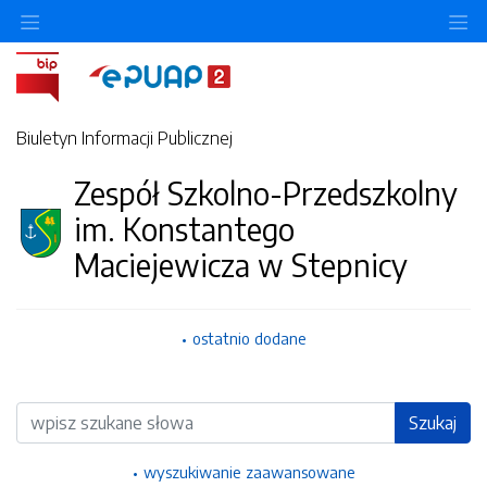
Ukryj/pokaż menu przedmiotowe
Uk
Biuletyn Informacji Publicznej
Zespół Szkolno-Przedszkolny
im. Konstantego
Maciejewicza w Stepnicy
ostatnio dodane
Wyszukiwarka
Szukaj
wyszukiwanie zaawansowane