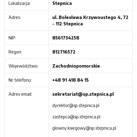
Lokalizacja:
Stepnica
Adres:
ul. Bolesława Krzywoustego 4, 72
- 112 Stepnica
NIP:
8561734258
Regon:
812716572
Województwo:
Zachodniopomorskie
Nr telefonu:
+48 91 418 84 15
Adres email:
sekretariat@sp.stepnica.pl
dyrektor@sp.stepnica.pl
zastepca@sp.stepnica.pl
glowny.ksiegowy@sp.stepnica.pl