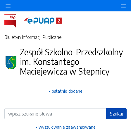
Ukryj/pokaż menu przedmiotowe
Uk
Biuletyn Informacji Publicznej
Zespół Szkolno-Przedszkolny
im. Konstantego
Maciejewicza w Stepnicy
ostatnio dodane
Wyszukiwarka
Szukaj
wyszukiwanie zaawansowane