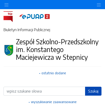
Ukryj/pokaż menu przedmiotowe
Uk
Biuletyn Informacji Publicznej
Zespół Szkolno-Przedszkolny
im. Konstantego
Maciejewicza w Stepnicy
ostatnio dodane
Wyszukiwarka
Szukaj
wyszukiwanie zaawansowane